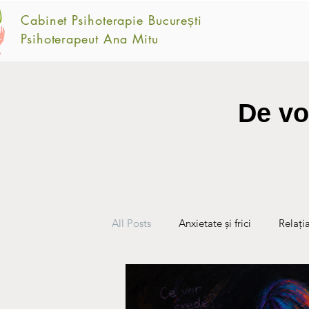
Cabinet Psihoterapie București
Psihoterapeut Ana Mitu
De vo
All Posts
Anxietate și frici
Relați