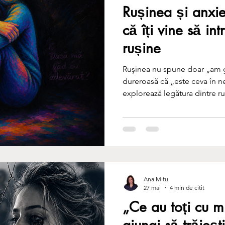
Rușinea și anxie
că îți vine să in
rușine
Rușinea nu spune doar „am g
dureroasă că „este ceva în n
explorează legătura dintre ruș
judecată, autocritică și nevoi
care psihoterapia poate ajuta 
Ana Mitu
27 mai
4 min de citit
„Ce au toți cu 
ajungi să trăieșt