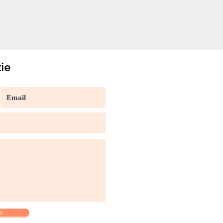
ie
te