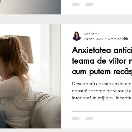
sănătoase și vindecare. Redes
autonomia emoțională.
Ana Mitu
24 oct. 2025
5 min de citit
Anxietatea antic
teama de viitor n
cum putem recâșt
interior
Descoperă ce este anxietatea
noastră se teme de viitor și
interioară în mijlocul incertit
echilibru, prezență și încreder