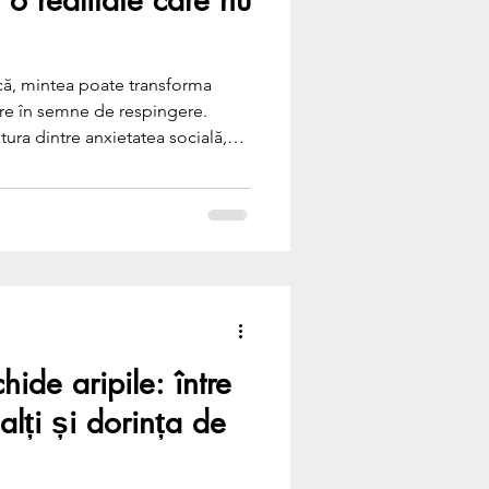
ecă, mintea poate transforma
utre în semne de respingere.
tura dintre anxietatea socială,
e ajungem uneori să trăim o
ă, dar convingătoare.
hide aripile: între
lalți și dorința de