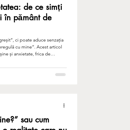
tatea: de ce simți
tri în pământ de
reșit”, ci poate aduce senzația
eregulă cu mine”. Acest articol
ine și anxietate, frica de
a de a te ascunde, dar și felul în
la înțelegerea acestor trăiri.
mine?” sau cum
i o realitate care nu