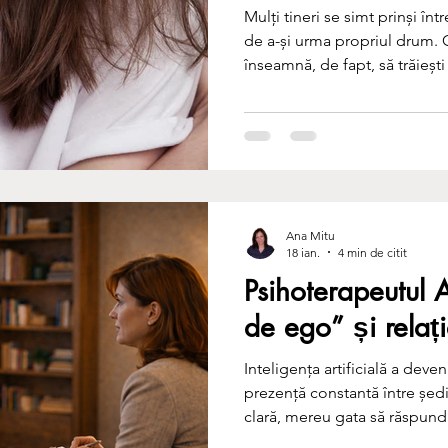
Mulți tineri se simt prinși într
de a-și urma propriul drum. 
înseamnă, de fapt, să trăiești
Ana Mitu
18 ian.
4 min de citit
Psihoterapeutul A
de ego” și relați
Inteligența artificială a deve
prezență constantă între ședi
clară, mereu gata să răspundă
un sprijin real. Alteori însă,