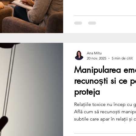
transforma claritatea într-o form
articol explorează diferența d
integra într-o relație vie, din
dintre suport și proces. Pent
Ana Mitu
20 nov. 2025
5 min de citit
Manipularea emo
recunoști si ce p
proteja
Relațiile toxice nu încep cu ge
Află cum să recunoști manip
subtile care apar în relații și
Acest articol îți oferă clari
toxice, strategii de protecție