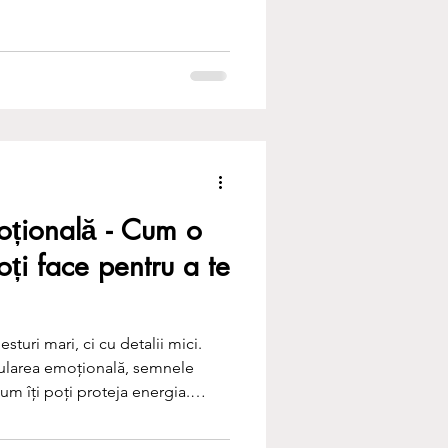
ă subtilă de evitare. Acest
intre a înțelege emoțiile și a le
tre explicație și transformare,
ru că vindecarea psih
țională - Cum o
oți face pentru a te
sturi mari, ci cu detalii mici.
ularea emoțională, semnele
 cum îți poți proteja energia.
tate asupra comportamentelor
 emoțională și pași spre limite