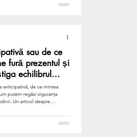
coperă-ți forța interioară și
ipativă sau de ce
e fură prezentul și
iga echilibrul
 anticipativă, de ce mintea
 cum putem regăsi siguranța
udinii. Un articol despre
e în viață.