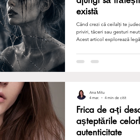
există
Când crezi că ceilalți te jud
priviri, tăceri sau gesturi ne
Acest articol explorează legă
autopercepție și felul în car
realitate interioară dureroas
Ana Mitu
4 mar.
4 min de citit
Frica de a-ți desc
așteptările celor
autenticitate