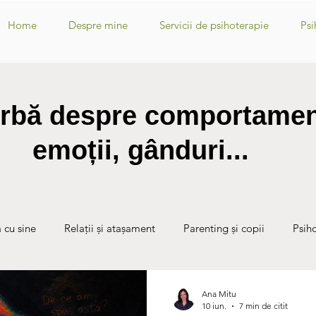
Home
Despre mine
Servicii de psihoterapie
Psi
rbă despre comportamen
emoții, gânduri...
a cu sine
Relații și atașament
Parenting și copii
Psih
Ana Mitu
10 iun.
7 min de citit