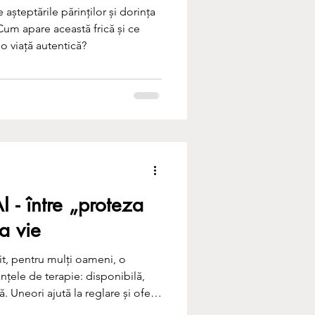
e așteptările părinților și dorința
Cum apare această frică și ce
 o viață autentică?
I - între „proteza
a vie
nit, pentru mulți oameni, o
nțele de terapie: disponibilă,
. Uneori ajută la reglare și oferă
 fără să ne dăm seama, poate