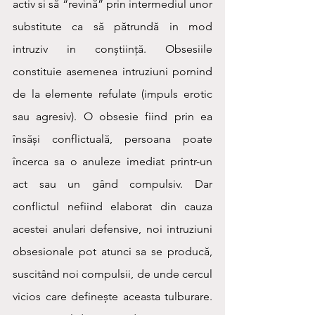
activ si să “revină” prin intermediul unor 
substitute ca să pătrundă in mod 
intruziv in conștiință. Obsesiile 
constituie asemenea intruziuni pornind 
de la elemente refulate (impuls erotic 
sau agresiv). O obsesie fiind prin ea 
însăși conflictuală, persoana poate 
încerca sa o anuleze imediat printr-un 
act sau un gând compulsiv. Dar 
conflictul nefiind elaborat din cauza 
acestei anulari defensive, noi intruziuni 
obsesionale pot atunci sa se producă, 
suscitând noi compulsii, de unde cercul 
vicios care definește aceasta tulburare. 