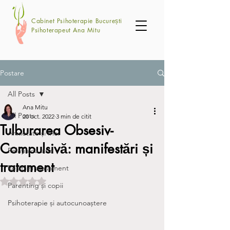
Cabinet Psihoterapie București
Psihoterapeut Ana Mitu
Postare
All Posts
Ana Mitu
All Posts
20 oct. 2022
3 min de citit
Tulburarea Obsesiv-
Anxietate și frici
Compulsivă: manifestări și
Relația cu sine
tratament
Relații și atașament
Evaluat(ă) cu NaN din 5 stele.
Parenting și copii
Psihoterapie și autocunoaștere