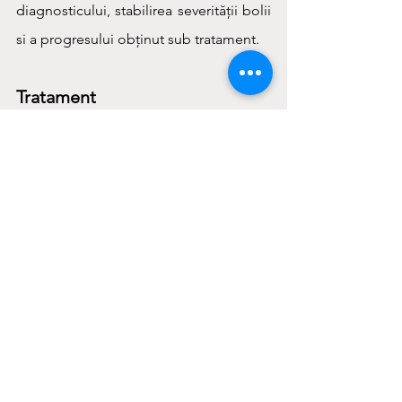
diagnosticului, stabilirea severității bolii 
si a progresului obținut sub tratament.
Tratament
Tulburarea obsesiv-compulsivă este de 
obicei tratată cu medicamente 
(medicație antidepresiva), psihoterapie 
sau o combinație a celor două. Pentru o 
eficienta crescuta si pentru prevenirea 
recăderilor este important ca 
tratamentul farmacologic si 
psihoterapia sa fie urmate in paralel.
Recunoașterea suferinței, căutarea 
ajutorului si orientare spre schimbare 