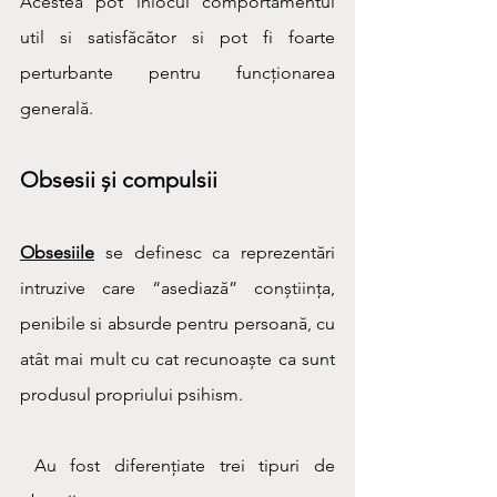
Acestea pot înlocui comportamentul 
util si satisfăcător si pot fi foarte 
perturbante pentru funcționarea 
generală.
Obsesii și compulsii
Obsesiile
se definesc ca reprezentări 
intruzive care “asediază” conștiința, 
penibile si absurde pentru persoană, cu 
atât mai mult cu cat recunoaște ca sunt 
produsul propriului psihism.
 Au fost diferențiate trei tipuri de 