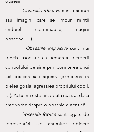
obsesii:
-        
Obsesiile ideative
 sunt gânduri 
sau imagini care se impun mintii 
(îndoieli interminabile, imagini 
obscene, …)
-        
Obsesiile impulsive
 sunt mai 
precis asociate cu temerea pierderii 
controlului de sine prin comiterea unui 
act obscen sau agresiv (exhibarea in 
pielea goala, agresarea propriului copil, 
…). Actul nu este niciodată realizat daca 
este vorba despre o obsesie autentică.
-        
Obsesiile fobice
 sunt legate de 
reprezentări ale anumitor obiecte 